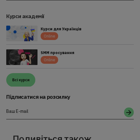
Курси академії
Курси для Українців
Online
SMM просування
Online
Всі курси
Підписатися на розсилку
Ваш E-mail
Подивіться також