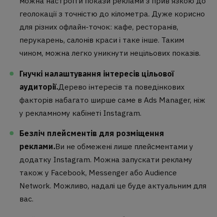
можна настроїти покази реклами з прив'язкою до
геолокації з точністю до кілометра. Дуже корисно
для різних офлайн-точок: кафе, ресторанів,
перукарень, салонів краси і таке інше. Таким
чином, можна легко уникнути нецільових показів.
Гнучкі налаштування інтересів цільової
аудиторії.
Дерево інтересів та поведінкових
факторів набагато ширше саме в Ads Manager, ніж
у рекламному кабінеті Instagram.
Безліч плейсментів для розміщення
реклами.
Ви не обмежені лише плейсментами у
додатку Instagram. Можна запускати рекламу
також у Facebook, Messenger або Audience
Network. Можливо, надалі це буде актуальним для
вас.