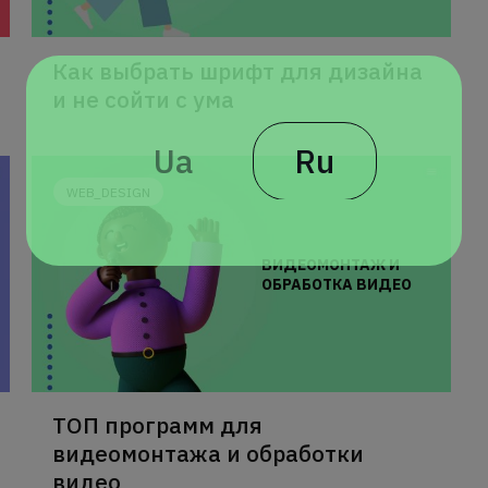
Как выбрать шрифт для дизайна
и не сойти с ума
Ua
Ru
WEB_DESIGN
ВИДЕОМОНТАЖ И
ОБРАБОТКА ВИДЕО
ТОП программ для
видеомонтажа и обработки
видео