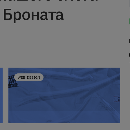
 Броната
WEB_DESIGN