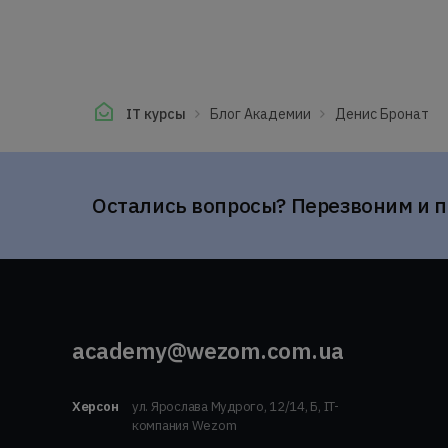
IT курсы
Блог Академии
Денис Бронат
Остались вопросы? Перезвоним и 
academy@wezom.com.ua
Херсон
ул. Ярослава Мудрого, 12/14, Б, IT-
компания Wezom