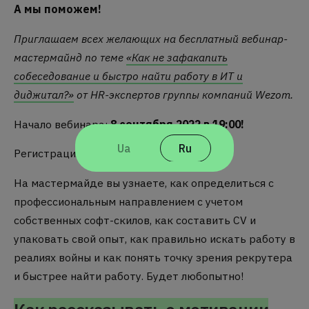
А мы поможем!
Приглашаем всех желающих на бесплатный вебинар-
мастермайнд по теме
«Как не зафакапить
собеседование и быстро найти работу в ИТ и
диджитал?»
от HR-экспертов группы компаний Wezom.
Начало вебинара:
8 сентября 2022 в 19:00!
Ua
Ru
Регистрация по
ссылке
!
На мастермайде вы узнаете, как определиться с
профессиональным направлением с учетом
собственных софт-скилов, как составить CV и
упаковать свой опыт, как правильно искать работу в
реалиях войны и как понять точку зрения рекрутера
и быстрее найти работу.
Будет любопытно!