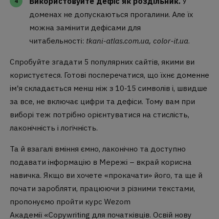
Використовуйте дефіс як роздільник.
У
доменах не допускаються прогалини. Але їх
можна замінити дефісами для
читабельності:
tkani-atlas.com.ua
,
color-it.ua
.
Спробуйте згадати 5 популярних сайтів, якими ви
користуєтеся. Готові посперечатися, що їхнє доменне
ім'я складається менш ніж з 10-15 символів і, швидше
за все, не включає цифри та дефіси. Тому вам при
виборі теж потрібно орієнтуватися на стислість,
лаконічність і логічність.
Та й взагалі вміння ємно, лаконічно та доступно
подавати інформацію в Мережі – вкрай корисна
навичка. Якщо ви хочете «прокачати» його, та ще й
почати заробляти, працюючи з різними текстами,
пропонуємо пройти курс Wezom
Академії
«Copywriting для початківців. Освій нову