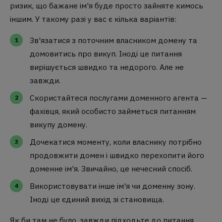
ризик, що бажане ім'я буде просто зайняте кимось
іншим. У такому разі у вас є кілька варіантів:
Зв'язатися з поточним власником домену та
домовитись про викуп. Іноді це питання
вирішується швидко та недорого. Але не
завжди.
Скористайтеся послугами доменного агента —
фахівця, який особисто займеться питанням
викупу домену.
Дочекатися моменту, коли власнику потрібно
продовжити домен і швидко перехопити його
доменне ім'я. Звичайно, це нечесний спосіб.
Використовувати інше ім'я чи доменну зону.
Іноді це єдиний вихід зі становища.
Як би там не було, завжди підходьте до питання