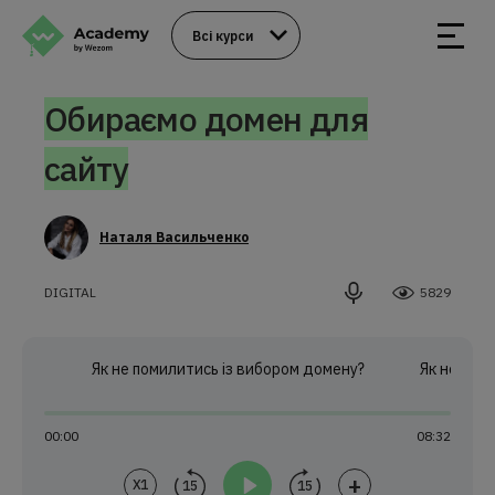
Всі курси
Обираємо домен для
сайту
Наталя Васильченко
DIGITAL
5829
?
Як не помилитись із вибором домену?
Як не помилит
00:00
08:32
+
X1
15
15