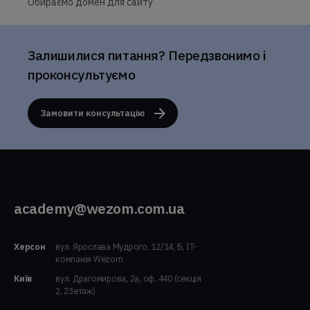
Обираємо домен для сайту
Залишилися питання? Передзвонимо і
проконсультуємо
Замовити консультацію
academy@wezom.com.ua
Херсон
вул. Ярослава Мудрого, 12/14, Б, IT-
компанія Wezom
Київ
вул. Драгомирова, 2а, оф. 440 (секція
2, 23етаж)