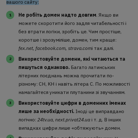
вашого сайту:
Не робіть домен надто довгим
. Якщо ви
можете скоротити його задля читабельності і
без втрати логіки, зробіть це. Чим простіше,
коротше і зрозуміліше, домен, тим краще:
fex.net
,
facebook.com
,
strava.com
і так далі.
Використовуйте домени, які читаються та
пишуться однаково.
Багато латинських
літерних поєднань можна прочитати по-
різному: CH, KH і навіть літера С. По можливості
намагайтеся уникати плутанини зі звучанням.
Використовуйте цифри в доменних іменах
лише за необхідності.
Іноді це виправдано
логічно:
24tv.ua
,
next.privat24.ua
і т. д. В інших
випадках цифри лише «обтяжують» домен.