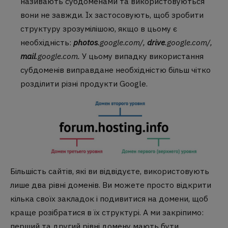
називають субдоменами та використовуються
вони не завжди. Їх застосовують, щоб зробити
структуру зрозумілішою, якщо в цьому є
необхідність:
photos
.google.com/
,
drive
.google.com/
,
mail
.google.com
.
У цьому випадку використання
субдоменів виправдане необхідністю більш чітко
розділити різні продукти Google.
Більшість сайтів, які ви відвідуєте, використовують
лише два рівні доменів. Ви можете просто відкрити
кілька своїх закладок і подивитися на домени, щоб
краще розібратися в їх структурі. А ми закріпимо:
перший та другий рівні домену мають бути