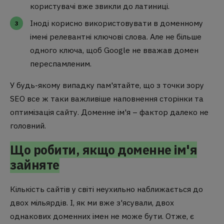
користувачі вже звикли до латиниці.
Іноді корисно використовувати в доменному
імені релевантні ключові слова. Але не більше
одного ключа, щоб Google не вважав домен
переспамленим.
У будь-якому випадку пам'ятайте, що з точки зору
SEO все ж таки важливіше наповнення сторінки та
оптимізація сайту. Доменне ім'я – фактор далеко не
головний.
Що робити, якщо доменне ім'я
зайняте
Кількість сайтів у світі неухильно наближається до
двох мільярдів. І, як ми вже з'ясували, двох
однакових доменних імен не може бути. Отже, є