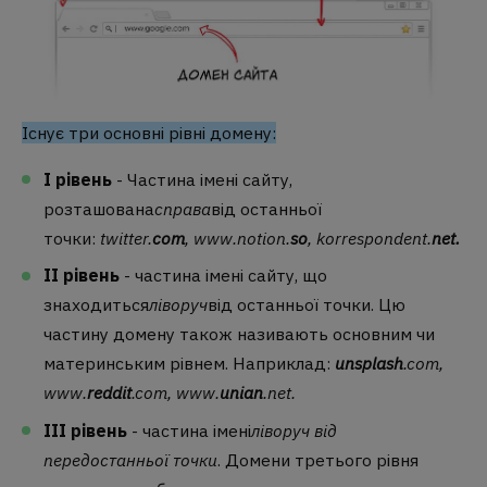
Існує три основні рівні домену:
I рівень
- Частина імені сайту,
розташована
справа
від останньої
точки:
twitter.
com
,
www.notion.
so
,
korrespondent.
net.
II рівень
- частина імені сайту, що
знаходиться
ліворуч
від останньої точки. Цю
частину домену також називають основним чи
материнським рівнем. Наприклад:
unsplash
.com
,
www.
reddit
.com
,
www.
unian
.net
.
III рівень
- частина імені
ліворуч від
передостанньої точки
. Домени третього рівня