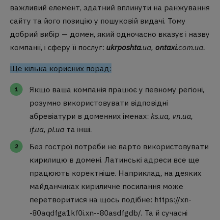
важливий елемент, здатний вплинути на ранжування
сайту та його позицію у пошуковій видачі. Тому
добрий вибір — домен, який одночасно вказує і назву
компанії, і сферу її послуг:
ukrposhta
.ua
,
ontaxi
.com.ua
.
Ще кілька корисних порад:
Якщо ваша компанія працює у певному регіоні,
розумно використовувати відповідні
абревіатури в доменних іменах:
ks.ua
,
vn.ua
,
if.ua
,
pl.ua
та інші.
Без гострої потреби не варто використовувати
кирилицю в домені. Латинські адреси все ще
працюють коректніше. Наприклад, на деяких
майданчиках кириличне посилання може
перетворитися на щось подібне:
https://xn-
-80aqdfga1kf0i.xn--80asdfgdb/
. Та й сучасні