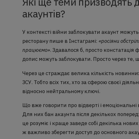
Які ще теми призводять 
акаунтів?
У контексті війни заблокувати акаунт можут
ресторану пише в Інстаграмі:
«росіяни обстріл
працюємо»
. Здавалося б, просто констатація 
допис можуть заблокувати. Просто через те, щ
Через це страждає велика кількість новинних
ЗСУ. Тобто всіх тих, хто за сферою своєї діяль
відносно нейтральному ключі.
Що вже говорити про відверті і емоціональні
Для них бан акаунта після декількох поперед
це розуміє і краще заведе собі декілька нових
ж важливо зберегти доступ до основного ака