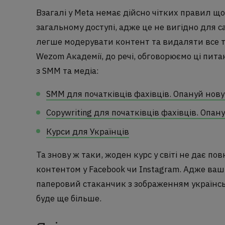
Взагалі у Meta немає дійсно чітких правил що
загальному доступі, адже це не вигідно для
легше модерувати контент та видаляти все те
Wezom Академії, до речі, обговорюємо ці пита
з SMM та медіа:
SMM для початківців фахівців. Опануй нову
Copywriting для початківців фахівців. Опан
Курси для Українців
Та знову ж таки, жоден курс у світі не дає п
контентом у Facebook чи Instagram. Адже ва
паперовий стаканчик з зображенням українсько
буде ще більше.