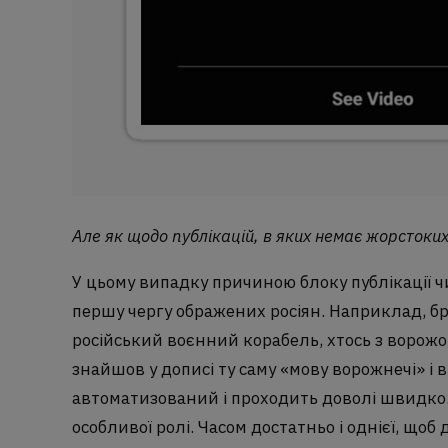
Але як щодо публікацій, в яких немає жорстоких
У цьому випадку причиною блоку публікації ч
першу чергу ображених росіян. Наприклад, бр
російський воєнний корабель, хтось з ворожо
знайшов у дописі ту саму «мову ворожнечі» і 
автоматизований і проходить доволі швидко. 
особливої ролі. Часом достатньо і однієї, що