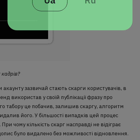
 кадрів?
и акаунту зазвичай стають скарги користувачів, в
енд використав у своїй публікації фразу про
го табору це побачив, залишив скаргу, алгоритм
видалив його. У більшості випадків цей процес
При чому кількість скарг насправді не відіграє
б допис було видалено без можливості відновлення.