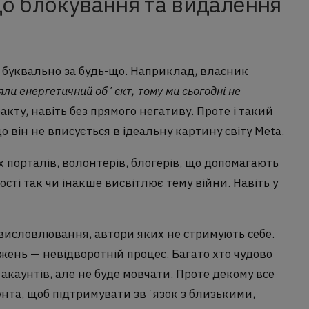
до блокування та видалення
ь буквально за будь-що. Наприклад, власник
яли енергетичний обʼєкт, тому ми сьогодні не
факту, навіть без прямого негативу. Проте і такий
о він не вписується в ідеальну картину світу Meta.
 порталів, волонтерів, блогерів, що допомагають
ності так чи інакше висвітлює тему війни. Навіть у
 висловлювання, автори яких не стримують себе.
жень — невідворотній процес. Багато хто чудово
 акаунтів, але не буде мовчати. Проте декому все
унта, щоб підтримувати звʼязок з близькими,