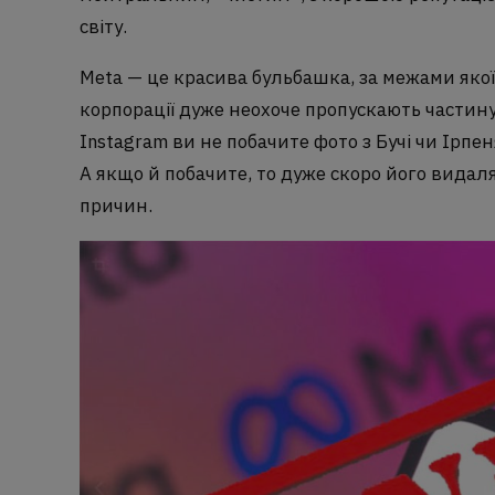
світу.
Meta — це красива бульбашка, за межами якої
корпорації дуже неохоче пропускають частину 
Instagram ви не побачите фото з Бучі чи Ірпе
А якщо й побачите, то дуже скоро його видал
причин.