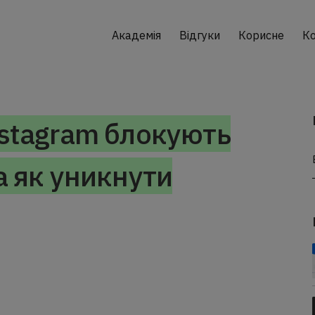
Академія
Відгуки
Корисне
Ко
nstagram блокують
а як уникнути