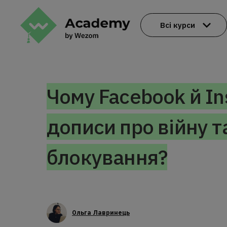
Всі курси
Чому Facebook й I
дописи про війну т
блокування?
Ольга Лавринець