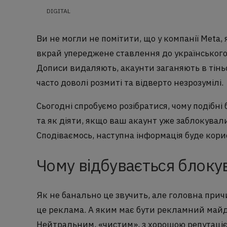
DIGITAL
Ви не могли не помітити, що у компанії Meta,
вкрай упереджене ставлення до українського
Дописи видаляють, акаунти заганяють в тінь
часто доволі розмиті та відверто незрозумілі.
Сьогодні спробуємо розібратися, чому подібні
та як діяти, якщо ваш акаунт уже заблокували ч
Сподіваємось, наступна інформація буде кори
Чому відбувається блокув
Як не банально це звучить, але головна прич
це реклама. А яким має бути рекламний май
Нейтральним, «чистим», з хорошою репутаціє