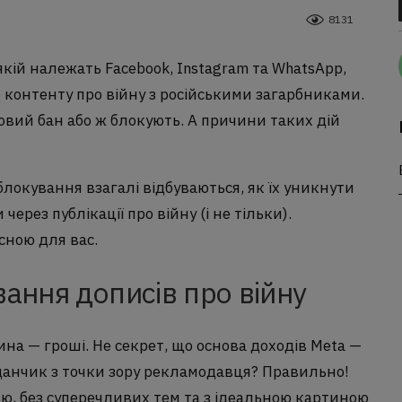
8131
 якій належать Facebook, Instagram та WhatsApp,
 контенту про війну з російськими загарбниками.
овий бан або ж блокують. А причини таких дій
 блокування взагалі відбуваються, як їх уникнути
ерез публікації про війну (і не тільки).
сною для вас.
ання дописів про війну
ина — гроші. Не секрет, що основа доходів Meta —
данчик з точки зору рекламодавця? Правильно!
ю, без суперечливих тем та з ідеальною картиною