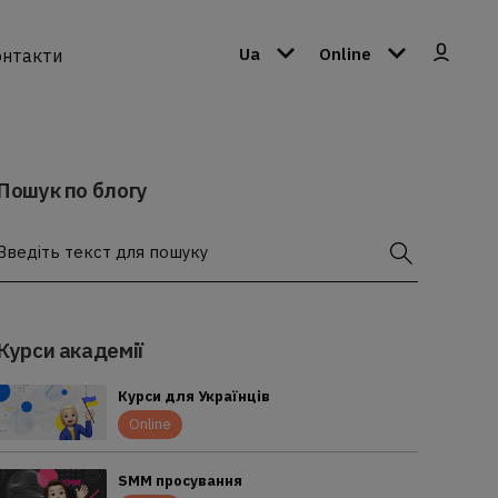
Ua
Online
нтакти
Пошук по блогу
Введіть текст для пошуку
Курси академії
Курси для Українців
Online
SMM просування