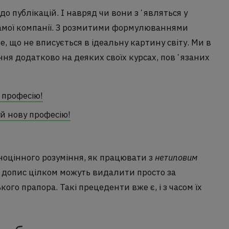
до публікацій. І навряд чи вони зʼявляться у
 самої компанії. З розмитими формулюваннями
, що не вписується в ідеальну картину світу. Ми в
ння додатково на деяких своїх курсах, повʼязаних
 професію!
уй нову професію!
овноцінного розуміння, як працювати з
нетиповим
ш допис цілком можуть видалити просто за
го прапора. Такі прецеденти вже є, і з часом їх