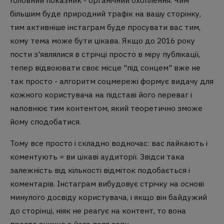
більшим буде природний трафік на вашу сторінку,
тим активніше інстаграм буде просувати вас тим,
кому тема може бути цікава. Якщо до 2016 року
пости з'являлися в стрічці просто в міру публікації,
тепер відвоювати своє місце "під сонцем" вже не
так просто - алгоритм соцмережі формує видачу для
кожного користувача на підставі його переваг і
наповнює тим контентом, який теоретично зможе
йому сподобатися.
Тому все просто і складно водночас: вас лайкають і
коментують = ви цікаві аудиторії. Звідси така
залежність від кількості відміток подобається і
коментарів. Інстаграм вибудовує стрічку на основі
минулого досвіду користувача, і якщо він байдужий
до сторінці, ніяк не реагує на контент, то вона
просто зникне з його поля зору.