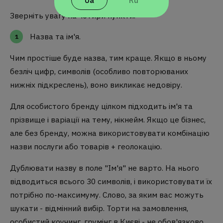
Ua
Ru
Зверніть увагу на чотири пункти.
Назва та ім'я.
Чим простіше буде назва, тим краще. Якщо в ньому
безліч цифр, символів (особливо повторюваних
нижніх підкреслень), воно викликає недовіру.
Для особистого бренду цілком підходить ім'я та
прізвище і варіації на тему, нікнейм. Якщо це бізнес,
але без бренду, можна використовувати комбінацію
назви послуги або товарів + геолокацію.
Дублювати назву в поле "Ім'я" не варто. На нього
відводиться всього 30 символів, і використовувати їх
потрібно по-максимуму. Слово, за яким вас можуть
шукати - відмінний вибір. Торти на замовлення,
особистий коучинг, грумінг в Києві - не обов'язково