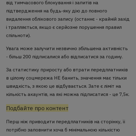
від тимчасового блокування і запитів на
підтвердження на будь-яку дію до повного
видалення облікового запису (останнє - крайній захід
і трапляється, якщо є серйозне порушення правил
спільноти).
Увага може залучити незвично збільшена активність
- більш 200 підписалися або відписатися за годину.
За статистику приросту або втрати передплатників
в цілому соцмережа НЕ банить, значення має тільки
швидкість, з якою це відбувається. Зате є ліміт на
кількість акаунтів, на які можна підписатися - це 7,5к.
Подбайте про контент
Перш ніж приводити передплатників на сторінку, її
потрібно заповнити хоча б мінімальною кількістю