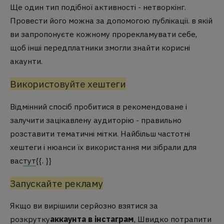
Ще один тип подібної активності - нетворкінг.
Провести його можна за допомогою публікації. в якій
ви запропонуєте кожному прорекламувати себе,
щоб інші передплатники змогли знайти корисні
акаунти.
Використовуйте хештеги
Відмінний спосіб пробитися в рекомендоване і
залучити зацікавлену аудиторію - правильно
розставити тематичні мітки. Найбільш частотні
хештеги і нюанси їх використання ми зібрали для
вас
тут
{{. }}
Запускайте рекламу
Якщо ви вирішили серйозно взятися за
розкрутку
аккаунта в інстаграм
, Швидко потрапити