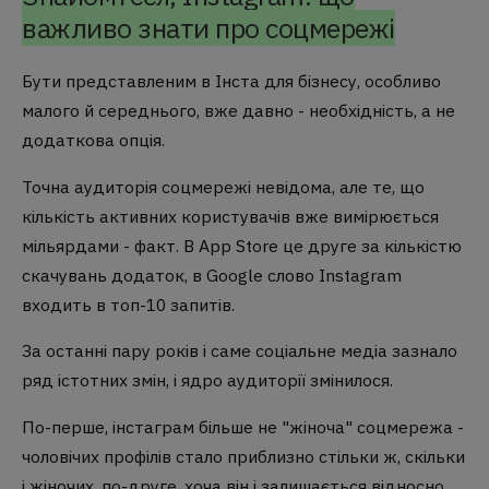
важливо знати про соцмережі
Бути представленим в Інста для бізнесу, особливо
малого й середнього, вже давно - необхідність, а не
додаткова опція.
Точна аудиторія соцмережі невідома, але те, що
кількість активних користувачів вже вимірюється
мільярдами - факт. В App Store це друге за кількістю
скачувань додаток, в Google слово Instagram
входить в топ-10 запитів.
За останні пару років і саме соціальне медіа зазнало
ряд істотних змін, і ядро аудиторії змінилося.
По-перше, інстаграм більше не "жіноча" соцмережа -
чоловічих профілів стало приблизно стільки ж, скільки
і жіночих, по-друге, хоча він і залишається відносно