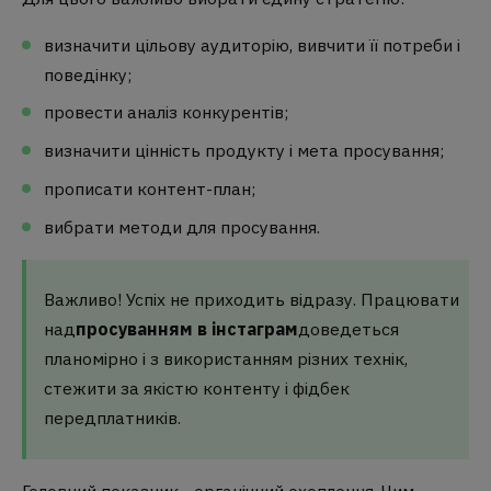
визначити цільову аудиторію, вивчити її потреби і
поведінку;
провести аналіз конкурентів;
визначити цінність продукту і мета просування;
прописати контент-план;
вибрати методи для просування.
Важливо! Успіх не приходить відразу. Працювати
над
просуванням в інстаграм
доведеться
планомірно і з використанням різних технік,
стежити за якістю контенту і фідбек
передплатників.
Головний показник - органічний охоплення. Чим