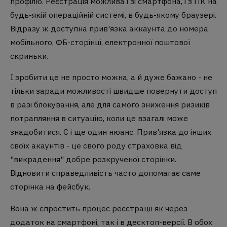
профілю. Реєстрація можлива і зі смартфона, і з ПК на
будь-якій операційній системі, в будь-якому браузері.
Відразу ж доступна прив'язка аккаунта до номера
мобільного, ФБ-сторінці, електронної поштової
скриньки.
І зробити це не просто можна, а й дуже бажано - не
тільки заради можливості швидше повернути доступ
в разі блокування, але для самого зниження ризиків
потрапляння в ситуацію, коли це взагалі може
знадобитися. Є і ще один нюанс. Прив'язка до інших
своїх акаунтів - це свого роду страховка від
"викрадення" добре розкрученої сторінки.
Відновити справедливість часто допомагає саме
сторінка на фейсбук.
Вона ж спростить процес реєстрації як через
додаток на смартфоні, так і в десктоп-версії. В обох