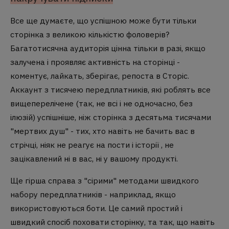
Все ще думаєте, що успішною може бути тільки
сторінка з великою кількістю фоловерів?
Багатотисячна аудиторія цінна тільки в разі, якщо
залучена і проявляє активність на сторінці -
коментує, лайкать, зберігає, репоста в Сторіс.
Аккаунт з тисячею передплатників, які роблять все
вищеперелічене (так, не всі і не одночасно, без
ілюзій) успішніше, ніж сторінка з десятьма тисячами
"мертвих душ" - тих, хто навіть не бачить вас в
стрічці, ніяк не реагує на пости і історії , не
зацікавлений ні в вас, ні у вашому продукті.
Ще гірша справа з "сірими" методами швидкого
набору передплатників - наприклад, якщо
використовуються боти. Це самий простий і
швидкий спосіб поховати сторінку, та так, що навіть