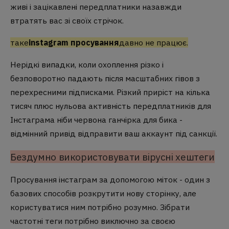
живі і зацікавлені передплатники назавжди
втратять вас зі своїх стрічок.
таке
instagram просування
давно не працює.
Нерідкі випадки, коли охоплення різко і
безповоротно падають після масштабних гівов з
перехресними підписками. Різкий приріст на кілька
тисяч плюс нульова активність передплатників для
Інстаграма ніби червона ганчірка для бика -
відмінний привід відправити ваш аккаунт під санкції.
Бездумно використовувати вірусні хештеги
Просування інстаграм за допомогою міток - один з
базових способів розкрутити нову сторінку, але
користуватися ним потрібно розумно. Зібрати
частотні теги потрібно виключно за своєю