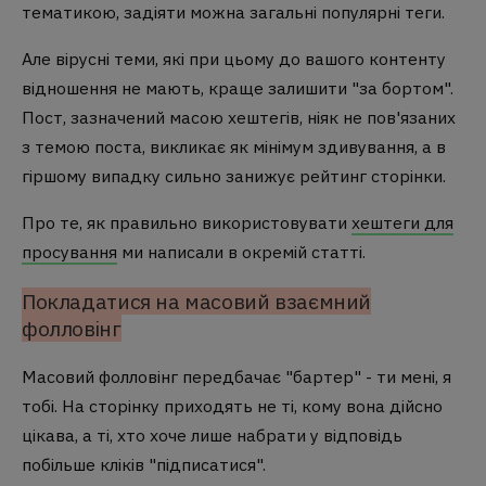
тематикою, задіяти можна загальні популярні теги.
Але вірусні теми, які при цьому до вашого контенту
відношення не мають, краще залишити "за бортом".
Пост, зазначений масою хештегів, ніяк не пов'язаних
з темою поста, викликає як мінімум здивування, а в
гіршому випадку сильно занижує рейтинг сторінки.
Про те, як правильно використовувати
хештеги для
просування
ми написали в окремій статті.
Покладатися на масовий взаємний
фолловінг
Масовий фолловінг передбачає "бартер" - ти мені, я
тобі. На сторінку приходять не ті, кому вона дійсно
цікава, а ті, хто хоче лише набрати у відповідь
побільше кліків "підписатися".