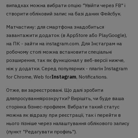
випадках можна вибрати опцію "Увійти через FB" і
створити обліковий запис на базі даних Фейсбук.
Матчастину: для смартфона знадобиться
завантажити додаток (в AppStore або PlayGoogle),
на ПК - зайти на instagram.com. Для Інстаграм на
робочому столі можна встановити спеціальні
розширення, так як функціонал у веб-версії нижче,
ніж у додатки. Серед популярних - плагін Instagram
for Chrome, Web for
Instagram
, Notifications.
Отже, ви зареєстровані. Що далі зробити
дляпросуванняірозкрутки? Вирішіть, чи буде ваша
сторінка бізнес-профілем. Вибрати такий статус
можна як відразу при реєстрації, так і перейти в
нього пізніше через налаштування облікового запису
(пункт "Редагувати профіль").