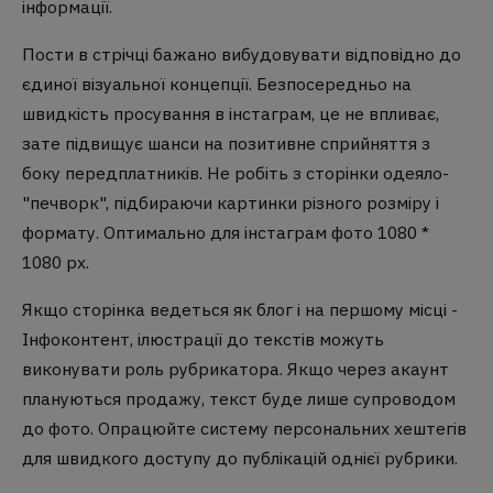
інформації.
Пости в стрічці бажано вибудовувати відповідно до
єдиної візуальної концепції. Безпосередньо на
швидкість просування в інстаграм,
це не впливає,
зате підвищує шанси на позитивне сприйняття з
боку передплатників. Не робіть з сторінки одеяло-
"печворк", підбираючи картинки різного розміру і
формату. Оптимально для інстаграм фото 1080 *
1080 px.
Якщо сторінка ведеться як блог і на першому місці -
Інфоконтент, ілюстрації до текстів можуть
виконувати роль рубрикатора. Якщо через акаунт
плануються продажу, текст буде лише супроводом
до фото. Опрацюйте систему персональних хештегів
для швидкого доступу до публікацій однієї рубрики.