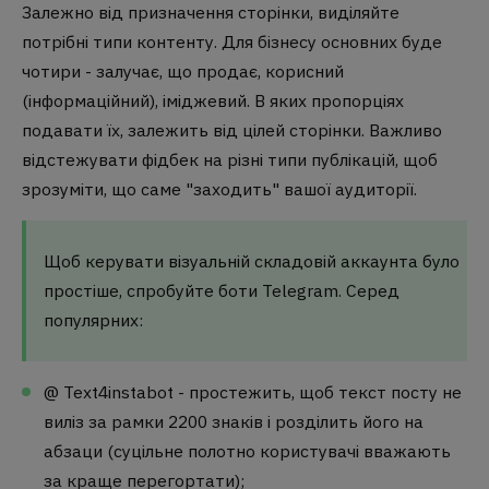
Залежно від призначення сторінки, виділяйте
потрібні типи контенту. Для бізнесу основних буде
чотири - залучає, що продає, корисний
(інформаційний), іміджевий. В яких пропорціях
подавати їх, залежить від цілей сторінки. Важливо
відстежувати фідбек на різні типи публікацій, щоб
зрозуміти, що саме "заходить" вашої аудиторії.
Щоб керувати візуальній складовій аккаунта було
простіше, спробуйте боти Telegram. Серед
популярних:
@ Text4instabot - простежить, щоб текст посту не
виліз за рамки 2200 знаків і розділить його на
абзаци (суцільне полотно користувачі вважають
за краще перегортати);