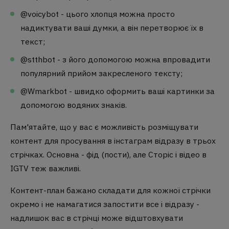
@voicybot - цього хлопця можна просто
надиктувати ваші думки, а він перетворює їх в
текст;
@stthbot - з його допомогою можна впровадити
популярний прийом закресленого тексту;
@Wmarkbot - швидко оформить ваші картинки за
допомогою водяних знаків.
Пам'ятайте, що у вас є можливість розміщувати
контент для просування в інстаграм відразу в трьох
стрічках. Основна - фід (пости), але Сторіс і відео в
IGTV теж важливі.
Контент-план бажано складати для кожної стрічки
окремо і не намагатися запостити все і відразу -
надлишок вас в стрічці може відштовхувати