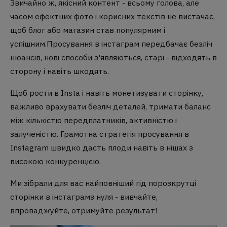
Звичайно ж, якісний контент - всьому голова, але
часом ефектних фото і корисних текстів не вистачає,
щоб блог або магазин став популярним і
успішним.Просування в інстаграм передбачає безліч
нюансів, нові способи з'являються, старі - відходять в
сторону і навіть шкодять.
Щоб рости в Insta і навіть монетизувати сторінку,
важливо врахувати безліч деталей, тримати баланс
між кількістю передплатників, активністю і
залученістю. Грамотна стратегія просування в
Instagram швидко дасть плоди навіть в нішах з
високою конкуренцією.
Ми зібрали для вас найповніший гід порозкрутці
сторінки в інстаграмз нуля - вивчайте,
впроваджуйте, отримуйте результат!