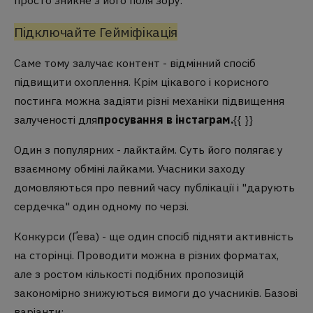
Підключайте Гейміфікація
Саме тому залучає контент - відмінний спосіб
підвищити охоплення. Крім цікавого і корисного
постинга можна задіяти різні механіки підвищення
залученості для
просування в інстаграм.
{{ }}
Один з популярних - лайктайм. Суть його полягає у
взаємному обміні лайками. Учасники заходу
домовляються про певний часу публікації і "дарують
сердечка" один одному по черзі.
Конкурси (Ґева) - ще один спосіб підняти активність
на сторінці. Проводити можна в різних форматах,
але з ростом кількості подібних пропозицій
закономірно знижуються вимоги до учасників. Базові
варіанти: