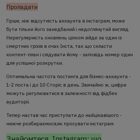
Пропадати
Гірше, ніж відсутність аккаунта в інстаграм, може
бути тільки його занедбаний і недоглянутий вигляд.
Нерегулярність оновлень цілком зійде за один із
смертних гріхів в очах Інста, так що скласти
контент-план і слідувати йому - заповідь номер один
для успішної розкрутки.
Оптимальна частота постинга для бізнес-аккаунта -
1-2 поста і до 10 Сторіс в день. Звичайно ж, цифри
можуть регулюватися в залежності від фідбек
аудиторії.
Тепер настав час приступати до найцікавішого -
нижче розбираємося,як просувати інстаграм.
Знайомтеся, Instagram: що