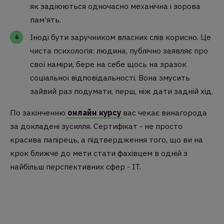
як задіюються одночасно механічна і зорова
пам'ять.
Іноді бути заручником власних слів корисно. Це
чиста психологія: людина, публічно заявляє про
свої наміри, бере на себе щось на зразок
соціальної відповідальності. Вона змусить
зайвий раз подумати, перш, ніж дати задній хід.
По закінченню
онлайн курсу
вас чекає винагорода
за докладені зусилля. Сертифікат - не просто
красива папірець, а підтвердження того, що ви на
крок ближче до мети стати фахівцем в одній з
найбільш перспективних сфер - IT.