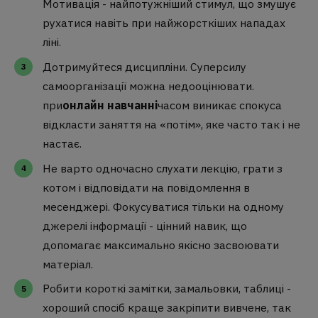
Мотивація - найпотужніший стимул, що змушує
рухатися навіть при найжорсткіших нападах
ліні.
Дотримуйтеся дисципліни. Суперсилу
самоорганізації можна недооцінювати.
при
онлайн навчанні
часом виникає спокуса
відкласти заняття на «потім», яке часто так і не
настає.
Не варто одночасно слухати лекцію, грати з
котом і відповідати на повідомлення в
месенджері. Фокусуватися тільки на одному
джерелі інформації - цінний навик, що
допомагає максимально якісно засвоювати
матеріал.
Робити короткі замітки, замальовки, таблиці -
хороший спосіб краще закріпити вивчене, так