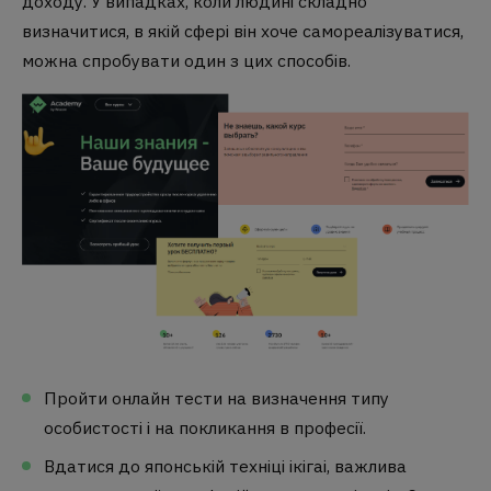
доходу. У випадках, коли людині складно
визначитися, в якій сфері він хоче самореалізуватися,
можна спробувати один з цих способів.
Пройти онлайн тести на визначення типу
особистості і на покликання в професії.
Вдатися до японській техніці ікігаі, важлива