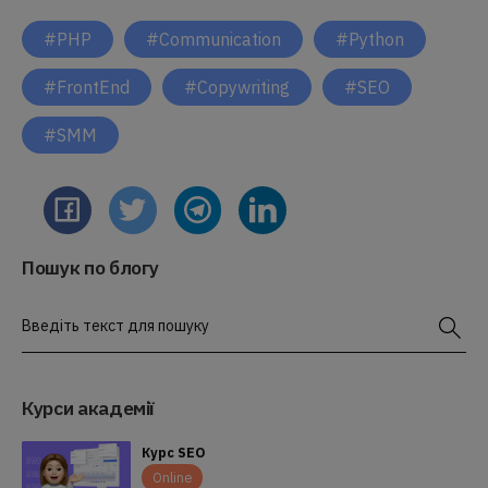
#PHP
#Communication
#Python
#FrontEnd
#Copywriting
#SEO
#SMM
Пошук по блогу
Введіть текст для пошуку
Курси академії
Курс SEO
Online