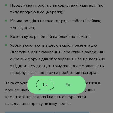
Продумана і проста у використанні навігація (по
типу профілю в соцмережі);
Кілька розділів ( «календар», «особисті файли»,
«мої курси»);
Кожен курс розбитий на блоки по темам;
Уроки включають відео-лекцію, презентацію
(доступна для скачування), практичне завдання і
окремий форум для обговорення. Все це постійно
у відкритому доступі, тому завжди є можливість
повернутися і повторити пройдений матеріал.
Така структура допомагає легко орієнтуватися в
Ua
Ru
процесі навчання, відслідковувати свої оцінки і
коментарі викладача і навіть створювати
нагадування про ту чи іншу подію.