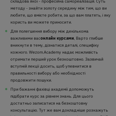
складова якої - професійна самореалізація. Суть
методу - знайти золоту середину між тим, що ви
любите, що вмієте робити, за що вам платять, і яку
користь ви можете приносити.
Для полегшення вибору між декількома
важливими вас
онлайн курсами
, Варто глибше
вникнути в тему, дізнатися деталі, специфіку
кожного. Wezom.Academy надає можливість
отримати перший урок безкоштовно. Зазвичай
вступній лекції досить, щоб упевнитися в
правильності вибору або необхідності
продовжити пошуки.
При бажанні фахівці академії допоможуть
підібрати курс за рівнем знань. Для цього
достатньо записатися на безкоштовну
консультацію. Тут же вам докладніше розкажуть