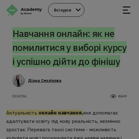
Всі курси
Навчання онлайн: як не
помилитися у виборі курсу
і успішно дійти до фінішу
Діана Смєлікова
DIGITAL
4669
Актуальність
онлайн навчання,
яке допомагає
адаптувати освіту під нову реальність, незмінно
зростає. Перевага такої системи - можливість
купувати нові і прокачувати вже наявні навички і