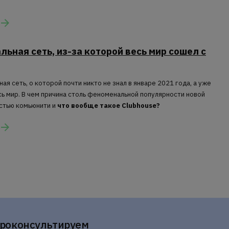
льная сеть, из-за которой весь мир сошел с
ая сеть, о которой почти никто не знал в январе 2021 года, а уже
сь мир. В чем причина столь феноменальной популярности новой
астью комьюнити и
что вообще такое Clubhouse?
проконсультируем