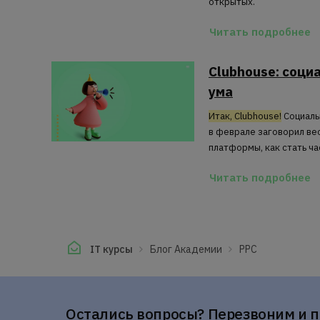
открытых.
Читать подробнее
Clubhouse: социа
ума
Итак, Clubhouse!
Социальн
в феврале заговорил ве
платформы, как стать ч
Читать подробнее
IT курсы
Блог Академии
PPC
Остались вопросы? Перезвоним и 