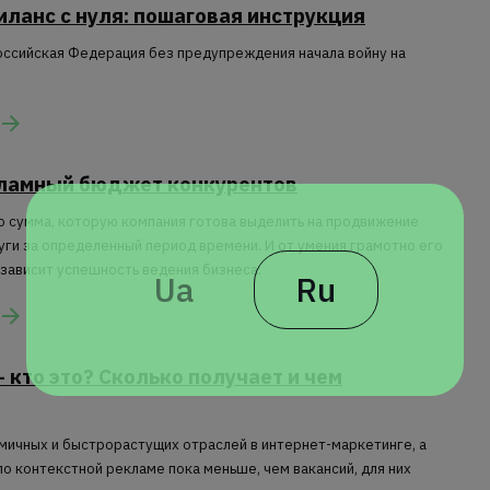
иланс с нуля: пошаговая инструкция
оссийская Федерация без предупреждения начала войну на
кламный бюджет конкурентов
то
сумма, которую компания готова выделить на продвижение
уги за определенный период времени. И от умения грамотно его
 зависит успешность ведения бизнеса.
Ua
Ru
- кто это? Сколько получает и чем
амичных и быстрорастущих отраслей в интернет-маркетинге, а
по контекстной рекламе пока меньше, чем вакансий, для них