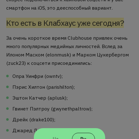
смартфон на iOS, это дееспособный вариант.
Кто есть в Клабхаус уже сегодня?
За очень короткое время Clubhouse привлек очень
много популярных медийных личностей. Вслед за
Илоном Маском (elonmusk) и Марком Цукербергом
(zuck23) к соцсети присоединились:
Опра Уинфри (owntv);
Пэрис Хилтон (parishilton);
Эштон Катчер (aplusk);
Гвинет Пэлтроу (gwynethpaltrow);
Дрейк (drake100);
Джаред Лето (jaredleto) и другие.