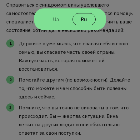
Справиться с синдромом вины уцелевшего
самостоятельно бывает сложно и требуется помощь
Ua
Ru
специалиста. Но чтобы как минимум облегчить ваше
состояние, хотим дать несколько рекомендаций:
Держите в уме мысль, что спасая себя и свою
семью, вы спасаете часть своей страны.
Важную часть, которая поможет ей
восстановиться.
Помогайте другим (по возможности). Делайте
то, что можете и чем способны быть полезны
здесь и сейчас.
Помните, что вы точно не виноваты в том, что
происходит. Вы — жертва ситуации. Вина
лежит на других людях и они обязательно
ответят за свои поступки.