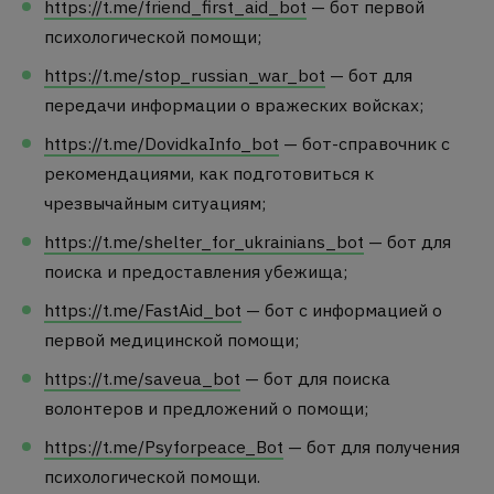
https://t.me/friend_first_aid_bot
— бот первой
психологической помощи;
https://t.me/stop_russian_war_bot
— бот для
передачи информации о вражеских войсках;
https://t.me/DovidkaInfo_bot
— бот-справочник с
рекомендациями, как подготовиться к
чрезвычайным ситуациям;
https://t.me/shelter_for_ukrainians_bot
— бот для
поиска и предоставления убежища;
https://t.me/FastAid_bot
— бот с информацией о
первой медицинской помощи;
https://t.me/saveua_bot
— бот для поиска
волонтеров и предложений о помощи;
https://t.me/Psyforpeace_Bot
— бот для получения
психологической помощи.