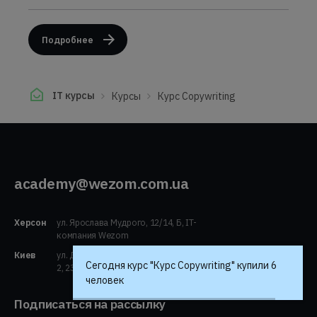
Подробнее
IT курсы
Курсы
Курс Copywriting
academy@wezom.com.ua
Херсон
ул. Ярослава Мудрого, 12/14, Б, IT-
компания Wezom
Киев
ул. Драгомирова, 2а, оф. 440 (секция
Сегодня курс "Курс Copywriting" купили 6
2, 23этаж)
человек
Подписаться на рассылку