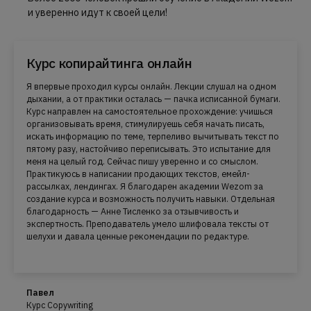
и уверенно идут к своей цели!
Курс копирайтинга онлайн
Я впервые проходил курсы онлайн. Лекции слушал на одном
дыхании, а от практики осталась — пачка исписанной бумаги.
Курс направлен на самостоятельное прохождение: учишься
организовывать время, стимулируешь себя начать писать,
искать информацию по теме, терпеливо вычитывать текст по
пятому разу, настойчиво переписывать. Это испытание для
меня на целый год. Сейчас пишу уверенно и со смыслом.
Практикуюсь в написании продающих текстов, емейл-
рассылках, лендингах. Я благодарен академии Wezom за
создание курса и возможность получить навыки. Отдельная
благодарность — Анне Тисленко за отзывчивость и
экспертность. Преподаватель умело шлифовала тексты от
шелухи и давала ценные рекомендации по редактуре.
Павел
Курс Copywriting