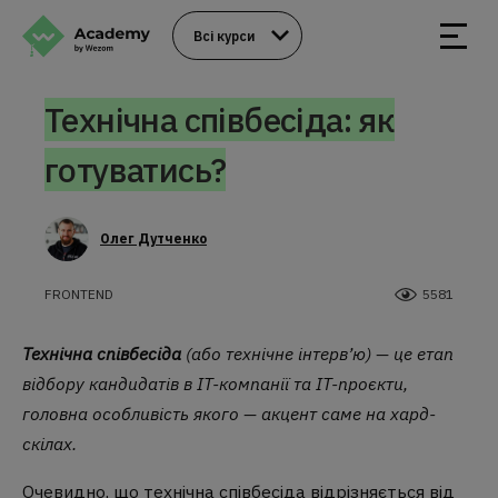
Всі курси
Технічна співбесіда: як
готуватись?
Олег Дутченко
FRONTEND
5581
Технічна співбесіда
(або технічне інтерв’ю) — це етап
відбору кандидатів в IT-компанії та IT-проєкти,
головна особливість якого — акцент саме на хард-
скілах.
Очевидно, що технічна співбесіда відрізняється від