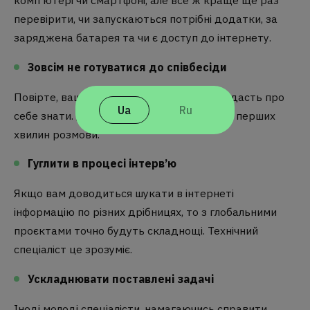
комп’ютері чи смартфоні, але все ж краще ще раз
перевірити, чи запускаються потрібні додатки, за
заряджена батарея та чи є доступ до інтернету.
Зовсім не готуватися до співбесіди
Повірте, ваша непідготовленість одразу дасть про
Ua
Ru
себе знати. Досвідчений HR зрозуміє це з перших
хвилин розмови.
Гуглити в процесі інтерв’ю
Якщо вам доводиться шукати в інтернеті
інформацію по різних дрібницях, то з глобальними
проєктами точно будуть складнощі. Технічний
спеціаліст це зрозуміє.
Ускладнювати поставлені задачі
Іноді молоді спеціалісти, намагаючись справити