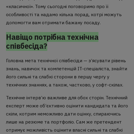
«класичної». Тому сьогодні поговоримо про її
особливості та надамо кілька порад, котрі можуть
допомогти вам отримати бажану посаду.
Навіщо потрібна технічна
співбесіда?
Головна мета технічної співбесіди — з’ясувати рівень
знань, навичок та компетенцій IT-спеціаліста, знайти
його сильні та слабкі сторони в першу чергу у
технічних знаннях, а також, частково, у софт-скілах.
Технічне інтерв’ю важливе для обох сторін. Технічний
експерт може об’єктивно оцінити кандидата та його
скіли, котрим неможливо дати оцінку, спираючись
лише на резюме та портфоліо. Сам же претендент
отримує можливість оцінити власні сильні та слабкі