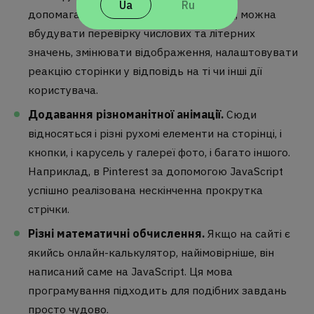
Ua
Ru
допомагає саме JavaScript. Наприклад, можна
вбудувати перевірку числових та літерних
значень, змінювати відображення, налаштовувати
реакцію сторінки у відповідь на ті чи інші дії
користувача.
Додавання різноманітної анімації.
Сюди
відносяться і різні рухомі елементи на сторінці, і
кнопки, і карусель у галереї фото, і багато іншого.
Наприклад, в Pinterest за допомогою JavaScript
успішно реалізована нескінченна прокрутка
стрічки.
Різні математичні обчислення
.
Якщо на сайті є
якийсь онлайн-калькулятор, найімовірніше, він
написаний саме на JavaScript. Ця мова
програмування підходить для подібних завдань
просто чудово.