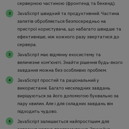
серверною частиною (фронтенд та бекенд).
JavaScript швидкий та продуктивний. Частина
запитів обробляється безпосередньо на
пристрої користувача, що набагато швидше та
ефективніше, ніж кожного разу звертатися до
сервера.
JavaScript має відмінну екосистему та
величезне ком'юніті. Знайти рішення будь-якого
завдання можна без особливих проблем.
JavaScript простий та раціональний у
використанні. Багато нескладних завдань
вирішуються за його допомогою буквально за
пару хвилин. Але і для складних завдань він
підходить чудово.
JavaScript залишається найпростішим для
освоєння мовою програмування. Звичайно,