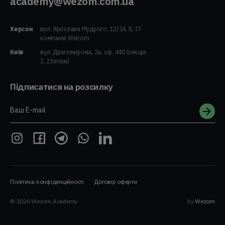
academy@wezom.com.ua
Херсон
вул. Ярослава Мудрого, 12/14, Б, IT-
компанія Wezom
Київ
вул. Драгомирова, 2а, оф. 440 (секція
2, 23етаж)
Підписатися на розсилку
Ваш E-mail
Політика конфіденційності
Договір оферти
© 2026 Wezom.Academy
by
Wezom