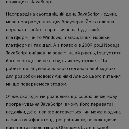
приходить JavaScript.
Насправді на сьогоднішній день JavaScript - єдина
мова програмування для браузерів. Його головна
перевага - робота практично на будь-якій
платформі, чи то Windows, macOS, Linux, мобільні
платформи і так далі. А з появою в 2009 році Node.js
JavaScript вийшов на зовсім інший рівень, і запустити
його сьогодні чи не на будь-якому гаджеті. Чи
робить це JS універсальною і єдиною необхідною
для розробки мовою? Аж ніяк! Але до цього питання
ми ще повернемося згодом.
Отже, сьогодні ми розповімо, що собою являє мову
програмування JavaScript, в чому його переваги і
недоліки, де він використовується і чи може людина
називатися фронтенд-розробником, не володіючи
ним достатньою мірою. Обіцяємо, буде цікаво!