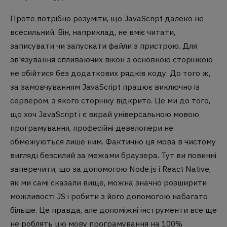
Проте потрібно розуміти, що JavaScript далеко не
всесильний. Він, наприклад, не вміє читати,
записувати чи запускати файли з пристрою. Для
зв'язування спливаючих вікон з основною сторінкою
не обійтися без додаткових рядків коду. До того ж,
за замовчуванням JavaScript працює виключно із
сервером, з якого сторінку відкрито. Це ми до того,
що хоч JavaScript і є вкрай універсальною мовою
програмування, професійні девелопери не
обмежуються лише ним. Фактично ця мова в чистому
вигляді безсилий за межами браузера. Тут ви повинні
заперечити, що за допомогою Node.js і React Native,
як ми самі сказали вище, можна значно розширити
можливості JS і робити з його допомогою набагато
більше. Це правда, але допоміжні інструменти все ще
не роблять цю мову програмування на 100%