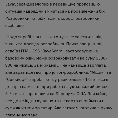
JavaScript-девелоперів перевищує пропозицію, і
ситуація навряд чи зміниться на протилежний бік.
Розробники потрібні всім, а хороші розробники
особливо.
Щодо заробітної плати, то тут все залежить від
знань та досвіду розробника. Початківець, який
освоїв HTML, CSS і JavaScript і застосовує їх на
базовому рівні, може розраховувати на суму $500-
800 на місяць. За мірками IT не найвища зарплата,
але зараз йдеться про junior-розробника. "Мідли" та
"Сеньйори" заробляють у рази більше - 1-2,5 тисячі
доларів на місяць при роботі на український ринок і
3-5 тисяч - працюючи на Європу чи США. Звичайно,
все дуже індивідуально та не варто сприймати ці
суми як чіткий орієнтир. Але загалом картина з ринку
плюс-мінус така.