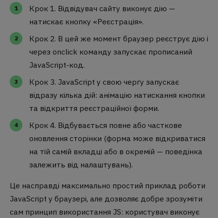
Крок 1. Відвідувач сайту виконує дію —
натискає кнопку «Реєстрація».
Крок 2. В цей же момент браузер реєструє дію і
через onclick команду запускає прописаний
JavaScript-код.
Крок 3. JavaScript у свою чергу запускає
відразу кілька дій: анімацію натискання кнопки
та відкриття реєстраційної форми.
Крок 4. Відбувається повне або часткове
оновлення сторінки (форма може відкриватися
на тій самій вкладці або в окремій — поведінка
залежить від налаштувань).
Це насправді максимально простий приклад роботи
JavaScript у браузері, але дозволяє добре зрозуміти
сам принцип використання JS: користувач виконує