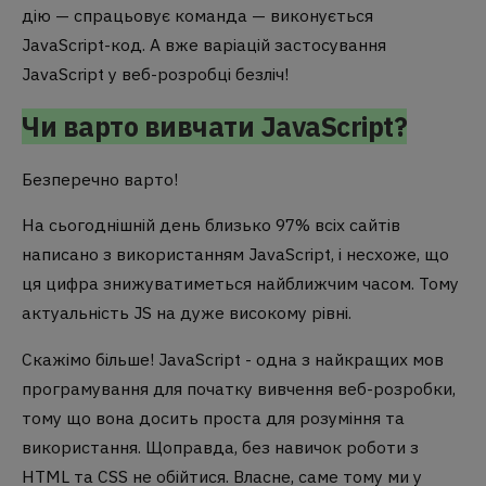
дію — спрацьовує команда — виконується
JavaScript-код. А вже варіацій застосування
JavaScript у веб-розробці безліч!
Чи варто вивчати JavaScript?
Безперечно варто!
На сьогоднішній день близько 97% всіх сайтів
написано з використанням JavaScript, і несхоже, що
ця цифра знижуватиметься найближчим часом. Тому
актуальність JS на дуже високому рівні.
Скажімо більше! JavaScript - одна з найкращих мов
програмування для початку вивчення веб-розробки,
тому що вона досить проста для розуміння та
використання. Щоправда, без навичок роботи з
HTML та CSS не обійтися. Власне, саме тому ми у