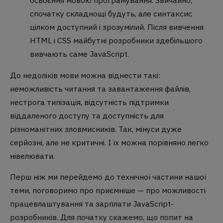
спочатку складнощі будуть, але синтаксис
цілком доступний і зрозумілий. Після вивчення
HTML і CSS майбутні розробники здебільшого
вивчають саме JavaScript.
До недоліків мови можна віднести такі:
неможливість читання та завантаження файлів,
нестрога типізація, відсутність підтримки
віддаленого доступу та доступність для
різноманітних зловмисників. Так, мінуси дуже
серйозні, але не критичні. І їх можна порівняно легко
нівелювати.
Перш ніж ми перейдемо до технічної частини нашої
теми, поговоримо про приємніше — про можливості
працевлаштування та зарплати JavaScript-
розробників. Для початку скажемо, що попит на