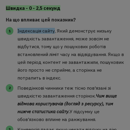
Швидка - 0 - 2,5 секунд
На що впливає цей показник?
Індексація сайту
, Який демонструє низьку
швидкість завантаження, може зовсім не
відбутися, тому що у пошукових роботів
встановлений ліміт часу на відвідування. Якщо в
цей період контент не завантажили, пошуковик
його просто не сприйме, а сторінка не
потрапить в індекс.
Поведінкові чинники теж тісно пов'язані зі
швидкістю завантаження сторінок.
Чим вище
відмова користувачів (догляд з ресурсу), тим
нижче статистика сайту.
У підсумку це
обов'язково вплине на ранжування.
Конверсія падає, якщо чекати відгуку на дію