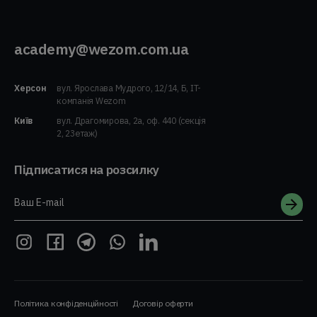
academy@wezom.com.ua
Херсон
вул. Ярослава Мудрого, 12/14, Б, IT-
компанія Wezom
Київ
вул. Драгомирова, 2а, оф. 440 (секція
2, 23етаж)
Підписатися на розсилку
Ваш E-mail
Політика конфіденційності
Договір оферти