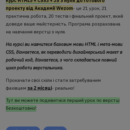
Курс HTML5 + CSS3 + JS
з нуля до готового
проекту від Академії Wezom
- це 21 урок, 21
практична робота, 20 тестів і фінальний проект, який
доведе ваше майстерність. Програма розрахована
на навчання верстці з нуля.
На курсі ви навчитеся базовим мови HTML і мета-мови
CSS, дізнаєтеся, як переводити дизайнерський макет в
робочий код, дізнаєтеся, з чого складається повний
цикл роботи верстальника.
Прокачати свої скіли і стати затребуваним
фахівцем
за 2 місяці
- реально!
Тут ви можете подивитися перший урок по верстці
безкоштовно!