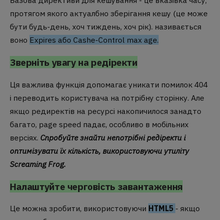
Базова директиви для кешування - це вказівка часу,
протягом якого актуалбно зберігання кешу (це може
бути будь-день, хоч тиждень, хоч рік). називається
воно
Expires або Cashe-Control max age.
Зверніть увагу на редіректи
Ця важлива функція допомагає уникати помилок 404
і переводить користувача на потрібну сторінку. Але
якщо редиректів на ресурсі накопичилося занадто
багато, page speed падає, особливо в мобільних
версіях.
Спробуйте знайти непотрібні редіректи і
оптимізувати їх кількість, використовуючи утиліту
Screaming Frog.
Налаштуйте черговість завантаження
Це можна зробити, використовуючи
HTML5
- якщо