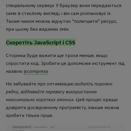
спеціальному сервері. У браузер вони передаються
саме в стислому вигляді, і він сам розпаковує їх.
Таким чином можна відчутно "полегшити" ресурс,
при цьому без видимих змін.
Скоротіть JavaScript і CSS
Сторінка буде важити ще трохи менше, якщо
спростити код. Зробити це допоможе інструмент під
назвою
jscompress
Не забувайте про оптимізацію:
видаліть порожні
рядки, віддавайте перевагу використанню
максимально коротких змінних
. Цей процес краще
довірити досвідченому програмісту, інакше можна
зробити тільки гірше.