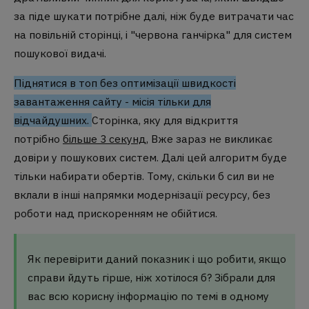
за піде шукати потрібне далі, ніж буде витрачати час
на повільній сторінці, і "червона ганчірка" для систем
пошукової видачі.
Піднятися в топ без оптимізації швидкості
завантаження сайту - місія тільки для
відчайдушних.
Сторінка, яку для відкриття
потрібно
більше 3 секунд
, Вже зараз не викликає
довіри у пошукових систем. Далі цей алгоритм буде
тільки набирати обертів. Тому, скільки б сил ви не
вклали в інші напрямки модернізації ресурсу, без
роботи над прискоренням не обійтися.
Як перевірити даний показник і що робити, якщо
справи йдуть гірше, ніж хотілося б? Зібрали для
вас всю корисну інформацію по темі в одному