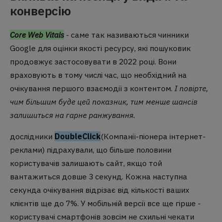
конверсію
Core Web Vitals
-
саме так називаються чинники
Google для оцінки якості ресурсу, які пошуковик
продовжує застосовувати в 2022 році. Вони
враховують в тому числі час, що необхідний на
очікування першого взаємодії з контентом.
І повірте,
чим більшим буде цей показник, тим менше шансів
залишиться на гарне ранжування.
дослідники
DoubleClick
(Компанії-піонера інтернет-
реклами) підрахували, що більше половини
користувачів залишають сайт, якщо той
вантажиться довше 3 секунд. Кожна наступна
секунда очікування відрізає від кількості ваших
клієнтів ще до 7%. У мобільній версії все ще гірше -
користувачі смартфонів зовсім не схильні чекати