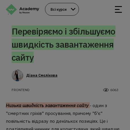
Всі курси
Перевіряємо і збільшуємо
швидкість завантаження
сайту
Діана Смєлікова
FRONTEND
6063
Низька швидкість завантаження сайту
- один з
"смертних гріхів" просування, причому "б'є"
повільність відразу по декількох позиціях. Це і
дратівливий чинник для користувача, який швидше