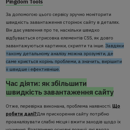
Pingdom Tools
За допомогою цього сервісу зручно моніторити
швидкість завантаження сторінок сайту в деталях.
Він дає уявлення про те, наскільки швидко
відбувається отрисовка елементів CSS, як довго
завантажуються картинки, скрипти та інше.
Завдяки
такому детальному аналізу можна зрозуміти, де
саме криється корінь проблеми, а значить, вирішити
її швидше і ефективніше.
Час діяти: як збільшити
швидкість завантаження сайту
Отже, перевірка виконана, проблема наявності.
Що
робити далі?
Для прискорення сайту потрібно
проаналізувати слабкі місця і вжити заходів щодо їх
усунення. Розглянемо основні позиції, які варто