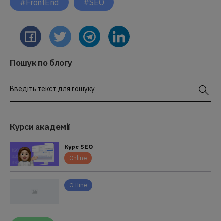
#FrontEnd
#SEO
Пошук по блогу
Введіть текст для пошуку
Курси академії
Курс SEO
Online
Offline