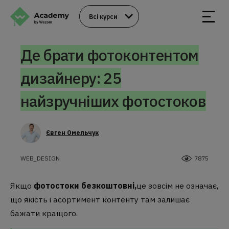
Всі курси
Де брати фотоконтентом
дизайнеру: 25
найзручніших фотостоков
Євген Омельчук
WEB_DESIGN
7875
Якщо
фотостоки безкоштовні,
це зовсім не означає,
що якість і асортимент контенту там залишає
бажати кращого.