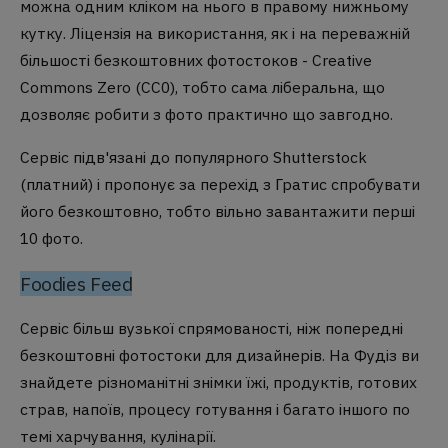
можна одним кліком на нього в правому нижньому
кутку. Ліцензія на використання, як і на переважній
більшості безкоштовних фотостоков - Creative
Commons Zero (CC0), тобто сама ліберальна, що
дозволяє робити з фото практично що завгодно.
Сервіс підв'язані до популярного Shutterstock
(платний) і пропонує за перехід з Гратис спробувати
його безкоштовно, тобто вільно завантажити перші
10 фото.
Foodies Feed
Сервіс більш вузької спрямованості, ніж попередні
безкоштовні фотостоки для дизайнерів. На Фудіз ви
знайдете різноманітні знімки їжі, продуктів, готових
страв, напоїв, процесу готування і багато іншого по
темі харчування, кулінарії.