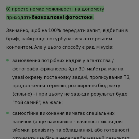
б) просто немає можливості, на допомогу
приходять
безкоштовні фотостоки
.
Звичайно, щоб на 100% передати запит, відбитий в
брифі, найкраще потурбуватися авторським
контентом. Але у цього способу є ряд мінусів:
замовлення потрібних кадрів у агентства /
фотографа-фрілансера йди 3D-майстра має на
увазі окрему постановку задачі, прописування ТЗ,
продовження термінів, розширення бюджету
(сильне) - і при цьому не завжди результат буде
"той самий", на жаль;
самостійне виконання вимагає спеціальних
навичок (а ще важливіше - наявності місця для
зйомки, реквізиту та обладнання), або готовності
отримати ще більш непередбачуваний результат.