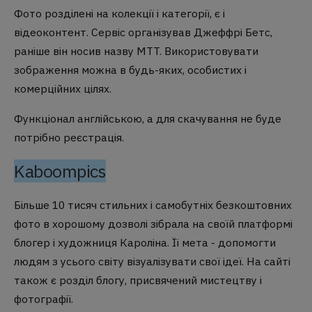
Фото розділені на колекції і категорії, є і
відеоконтент. Сервіс організував Джеффрі Бетс,
раніше він носив назву MTT. Використовувати
зображення можна в будь-яких, особистих і
комерційних цілях.
Функціонал англійською, а для скачування не буде
потрібно реєстрація.
Kaboompics
Більше 10 тисяч стильних і самобутніх безкоштовних
фото в хорошому дозволі зібрала на своїй платформі
блогер і художниця Кароліна. Її мета - допомогти
людям з усього світу візуалізувати свої ідеї. На сайті
також є розділ блогу, присвячений мистецтву і
фотографії.