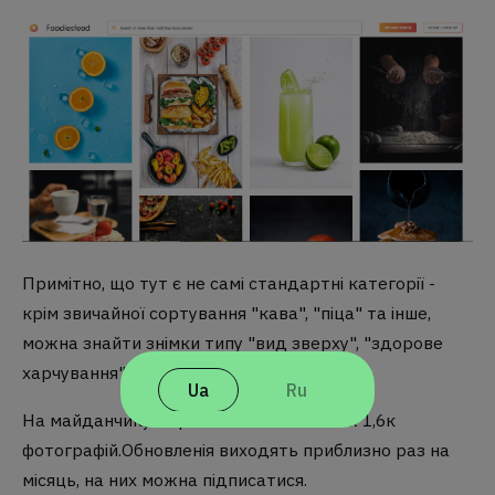
Примітно, що тут є не самі стандартні категорії -
крім звичайної сортування "кава", "піца" та інше,
можна знайти знімки типу "вид зверху", "здорове
харчування" і т.д.
Ua
Ru
На майданчику зібрана база в більш ніж 1,6к
фотографій.Обновленія виходять приблизно раз на
місяць, на них можна підписатися.