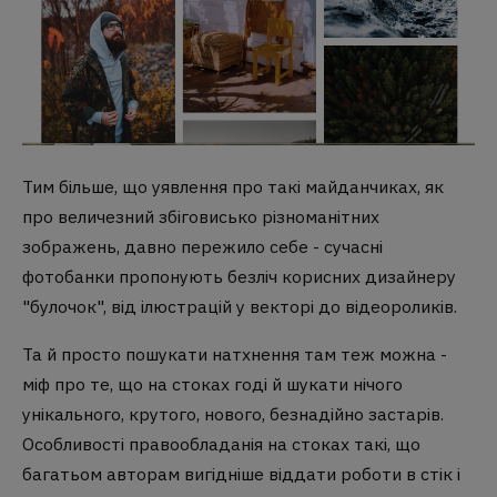
Тим більше, що уявлення про такі майданчиках, як
про величезний збіговисько різноманітних
зображень, давно пережило себе - сучасні
фотобанки пропонують безліч корисних дизайнеру
"булочок", від ілюстрацій у векторі до відеороликів.
Та й просто пошукати натхнення там теж можна -
міф про те, що на стоках годі й шукати нічого
унікального, крутого, нового, безнадійно застарів.
Особливості правообладанія на стоках такі, що
багатьом авторам вигідніше віддати роботи в стік і