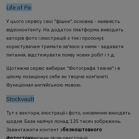
Life of Pix
У цього сервісу свої "фішки", основна - наявність
відеоконтенту. На додаток платформа виводить
авторів фото і ілюстрацій з тіні і пропонує
користувачам тримати зв'язок з ними - задавати
питання, відстежувати появу нових робіт і т.д.
Щотижня сервіс вибирає "Фотографа тижня" і в
цілому позиціонує себе як творче ком'юніті.
Функціонал англійською мовою.
Stockvault
Тут є вектори, ілюстрації і фото, оновлення виходять
щодня. База налічує понад 135 тисяч зображень.
Завантажити контент з
безкоштовного
фотостоку
можна після реєстрації.