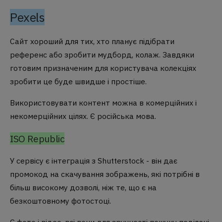
Pexels
Сайт хороший для тих, хто планує підібрати
референс або зробити мудборд, колаж. Завдяки
готовим призначеним для користувача колекціях
зробити це буде швидше і простіше.
Використовувати контент можна в комерційних і
некомерційних цілях. Є російська мова.
ISO Republic
У сервісу є інтеграція з Shutterstock - він дає
промокод на скачування зображень, які потрібні в
більш високому дозволі, ніж те, що є на
безкоштовному фотостоці.
Є фото і відео, всі вони для зручності пошуку поділені