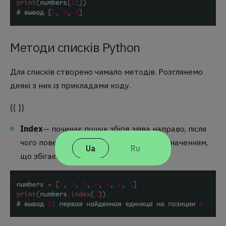
Методи списків Python
Для списків створено чимало методів. Розглянемо
деякі з них із прикладами коду.
{{ }}
Index
— починає пошук збігів зліва направо, після
чого повертає положення елемента з значенням,
Ua
Ru
що збігається: