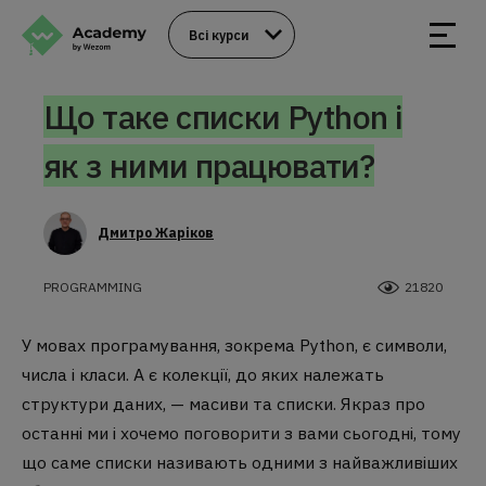
Всі курси
Що таке списки Python і
як з ними працювати?
Дмитро Жаріков
PROGRAMMING
21820
У мовах програмування, зокрема Python, є символи,
числа і класи. А є колекції, до яких належать
структури даних, — масиви та списки. Якраз про
останні ми і хочемо поговорити з вами сьогодні, тому
що саме списки називають одними з найважливіших