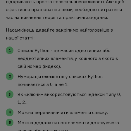
відкривають просто колосальні можливості. Але щоб
ефективно працювати з ними, необхідно витратити
час на вивчення теорії та практичні завдання.
Насамкінець давайте закріпимо найголовніше з
нашої статті:
Список Python - це масив однотипних або
неоднотипних елементів, у кожного з якого є
свій номер (індекс).
Нумерація елементів у списках Python
починається з 0, а не 1.
Як «ключи» використовуються індекси типу 0,
1, 2...
Можна перевизначити елементи списку.
Можна додавати нові елементи до існуючого
списку або видаляти їх.