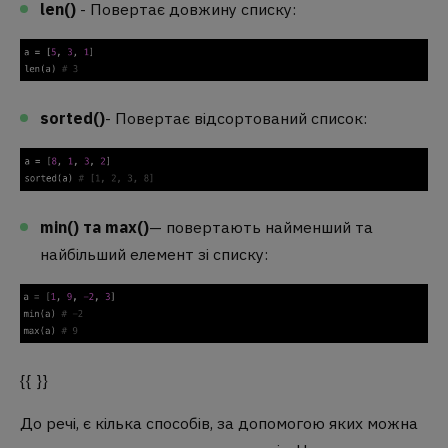
len()
- Повертає довжину списку:
sorted()
- Повертає відсортований список:
min() та max()
— повертають найменший та
найбільший елемент зі списку:
{{ }}
До речі, є кілька способів, за допомогою яких можна