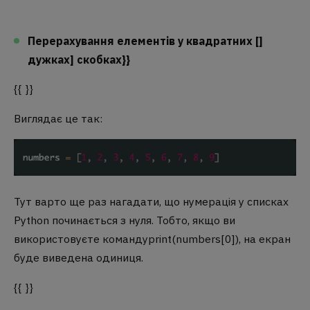
Перерахування елементів у квадратних []
дужках] скобках}}
{{ }}
Виглядає це так:
Тут варто ще раз нагадати, що нумерація у списках
Python починається з нуля. Тобто, якщо ви
використовуєте команду
print(numbers[0])
, на екран
буде виведена одиниця.
{{ }}