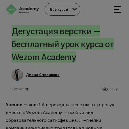
Все курсы
Дегустация верстки —
бесплатный урок курса от
Wezom Academy
Диана Смеликова
FRONTEND
5539
Ученье — свет!
А переход на «светлую сторону»
вместе с Wezom Academy — особый вид
образовательного сатисфекшна. IT–пчелки
компании ежедневно трудятся над новыми